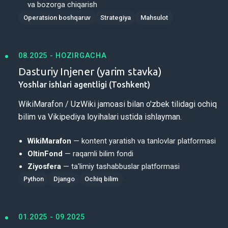
va bozorga chiqarish
Operatsion boshqaruv
Strategiya
Mahsulot
08.2025 - HOZIRGACHA
Dasturiy Injener (yarim stavka)
Yoshlar ishlari agentligi (Toshkent)
WikiMarafon / UzWiki jamoasi bilan o'zbek tilidagi ochiq
bilim va Vikipediya loyihalari ustida ishlayman.
WikiMarafon
— kontent yaratish va tanlovlar platformasi
OltinFond
— raqamli bilim fondi
Ziyosfera
— ta'limiy tashabbuslar platformasi
Python
Django
Ochiq bilim
01.2025 - 09.2025