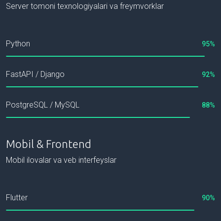
Server tomoni texnologiyalari va freymvorklar
Python
95%
FastAPI / Django
92%
PostgreSQL / MySQL
88%
Mobil & Frontend
Mobil ilovalar va veb interfeyslar
Flutter
90%