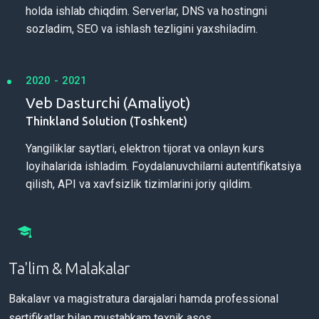
holda ishlab chiqdim. Serverlar, DNS va hostingni
sozladim, SEO va ishlash tezligini yaxshiladim.
2020 - 2021
Veb Dasturchi (Amaliyot)
Thinkland Solution (Toshkent)
Yangiliklar saytlari, elektron tijorat va onlayn kurs
loyihalarida ishladim. Foydalanuvchilarni autentifikatsiya
qilish, API va xavfsizlik tizimlarini joriy qildim.
Ta'lim & Malakalar
Bakalavr va magistratura darajalari hamda professional
sertifikatlar bilan mustahkam texnik asos.