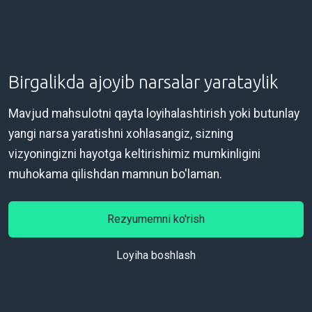
Birgalikda ajoyib narsalar yarataylik
Mavjud mahsulotni qayta loyihalashtirish yoki butunlay
yangi narsa yaratishni xohlasangiz, sizning
vizyoningizni hayotga keltirishimiz mumkinligini
muhokama qilishdan mamnun bo'laman.
Rezyumemni ko'rish
Loyiha boshlash