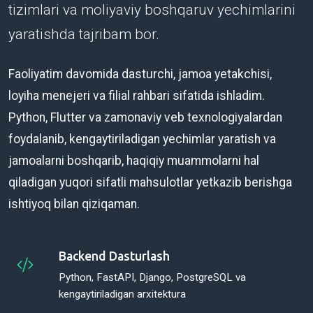
tizimlari va moliyaviy boshqaruv yechimlarini
yaratishda tajribam bor.
Faoliyatim davomida dasturchi, jamoa yetakchisi,
loyiha menejeri va filial rahbari sifatida ishladim.
Python, Flutter va zamonaviy veb texnologiyalardan
foydalanib, kengaytiriladigan yechimlar yaratish va
jamoalarni boshqarib, haqiqiy muammolarni hal
qiladigan yuqori sifatli mahsulotlar yetkazib berishga
ishtiyoq bilan qiziqaman.
Backend Dasturlash
Python, FastAPI, Django, PostgreSQL va
kengaytiriladigan arxitektura