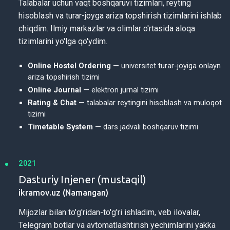
Talabalar uchun vaqt boshqaruvi tizimlari, reyting
hisoblash va turar-joyga ariza topshirish tizimlarini ishlab
chiqdim. Ilmiy markazlar va olimlar o'rtasida aloqa
tizimlarini yo'lga qo'ydim.
Online Hostel Ordering
— universitet turar-joyiga onlayn
ariza topshirish tizimi
Online Journal
— elektron jurnal tizimi
Rating & Chat
— talabalar reytingini hisoblash va muloqot
tizimi
Timetable System
— dars jadvali boshqaruv tizimi
2021
Dasturiy Injener (mustaqil)
ikramov.uz (Namangan)
Mijozlar bilan to'g'ridan-to'g'ri ishladim, veb ilovalar,
Telegram botlar va avtomatlashtirish yechimlarini yakka