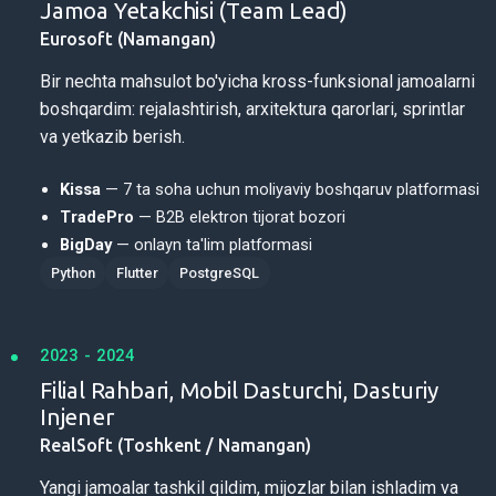
Jamoa Yetakchisi (Team Lead)
Eurosoft (Namangan)
Bir nechta mahsulot bo'yicha kross-funksional jamoalarni
boshqardim: rejalashtirish, arxitektura qarorlari, sprintlar
va yetkazib berish.
Kissa
— 7 ta soha uchun moliyaviy boshqaruv platformasi
TradePro
— B2B elektron tijorat bozori
BigDay
— onlayn ta'lim platformasi
Python
Flutter
PostgreSQL
2023 - 2024
Filial Rahbari, Mobil Dasturchi, Dasturiy
Injener
RealSoft (Toshkent / Namangan)
Yangi jamoalar tashkil qildim, mijozlar bilan ishladim va