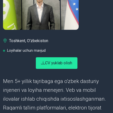
Toshkent, O'zbekiston
Loyihalar uchun mavjud
CV yuklab olish
Men 5+ yillik tajribaga ega o'zbek dasturiy
injeneri va loyiha menejeri. Veb va mobil
ilovalar ishlab chiqishda ixtisoslashganman.
Raqamli ta'lim platformalari, elektron tijorat