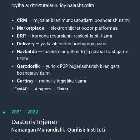
loyiha arxitekturalarini loyihalashtirdim.
CRM
— mijozlar bilan munosabatlarni boshqarish tizimi
Marketplace
— elektron tijorat bozor platformasi
ERP
— korxona resurslarini rejalashtirish tizimi
Delivery
— yetkazib berish boshqaruv tizimi
Navbatda
— tashkilotlar uchun to'liq navbat boshqaruv
tizimi
Qarzdorlik
— yuridik P2P hujjatlashtirish bilan qarz
boshqaruv tizimi
Carting
— mahalliy logistika tizimi
FastAPI
Aiogram
Flutter
2021 - 2022
Dasturiy Injener
Namangan Muhandislik-Qurilish Instituti