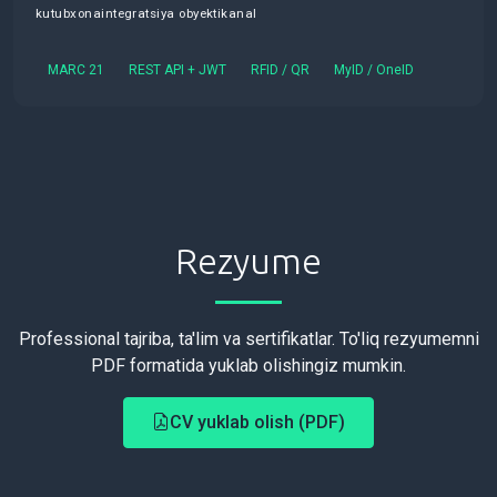
kutubxona
integratsiya obyekti
kanal
MARC 21
REST API + JWT
RFID / QR
MyID / OneID
Rezyume
Professional tajriba, ta'lim va sertifikatlar. To'liq rezyumemni
PDF formatida yuklab olishingiz mumkin.
CV yuklab olish (PDF)