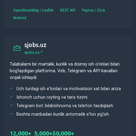
OpenStreetMap / Leaflet
REST API
Payme / Click
Android
sjobs.uz
sjobs.uz
Talabalarni bir martalik, kunlik va doimiy ish o'rinlari bilan
bog'laydigan platforma. Veb, Telegram va API kanallari
orqali ishlaydi.
Uch turdagi ish e'lonlari va motivatsion xat bilan ariza
Ishonch uchun reyting va tarix tizimi
Telegram bot: bildirishnoma va telefon tasdiqlash
Beshta manbadan kunlik avtomatik e'lon yig'ish
12,000+
5,000+
50,000+