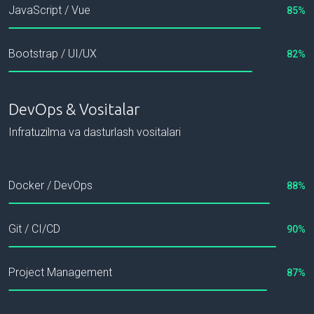
JavaScript / Vue
85%
Bootstrap / UI/UX
82%
DevOps & Vositalar
Infratuzilma va dasturlash vositalari
Docker / DevOps
88%
Git / CI/CD
90%
Project Management
87%