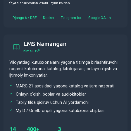
foydalanuvchi
ish e'loni
oylik ko'rish
Django 6 / DRF
Docker
Telegram bot
Google OAuth
LMS Namangan
nlms.uz
Viloyatdagi kutubxonalarni yagona tizimga birlashtiruvchi
raqamli kutubxona: katalog, kitob ijarasi, onlayn o'qish va
ijtimoiy imkoniyatlar.
MARC 21 asosidagi yagona katalog va ijara nazorati
Onlayn o'qish, boblar va audiokitoblar
Tabiiy tilda qidiruv uchun AI yordamchi
MyID / OneID orqali yagona kutubxona chiptasi
14
400+
3