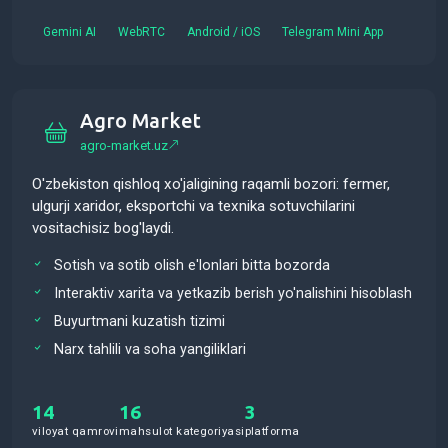
Gemini AI
WebRTC
Android / iOS
Telegram Mini App
Agro Market
agro-market.uz
O'zbekiston qishloq xo'jaligining raqamli bozori: fermer,
ulgurji xaridor, eksportchi va texnika sotuvchilarini
vositachisiz bog'laydi.
Sotish va sotib olish e'lonlari bitta bozorda
Interaktiv xarita va yetkazib berish yo'nalishini hisoblash
Buyurtmani kuzatish tizimi
Narx tahlili va soha yangiliklari
14
16
3
viloyat qamrovi
mahsulot kategoriyasi
platforma