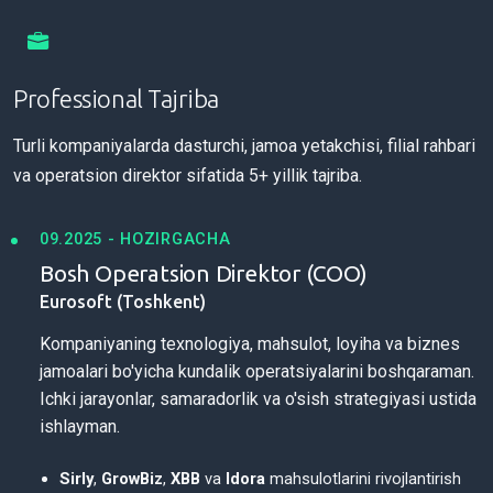
Professional Tajriba
Turli kompaniyalarda dasturchi, jamoa yetakchisi, filial rahbari
va operatsion direktor sifatida 5+ yillik tajriba.
09.2025 - HOZIRGACHA
Bosh Operatsion Direktor (COO)
Eurosoft (Toshkent)
Kompaniyaning texnologiya, mahsulot, loyiha va biznes
jamoalari bo'yicha kundalik operatsiyalarini boshqaraman.
Ichki jarayonlar, samaradorlik va o'sish strategiyasi ustida
ishlayman.
Sirly
,
GrowBiz
,
XBB
va
Idora
mahsulotlarini rivojlantirish