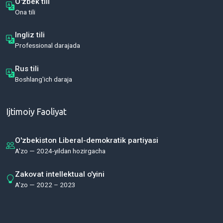
O'zbek tili
Ona tili
Ingliz tili
Professional darajada
Rus tili
Boshlang'ich daraja
Ijtimoiy Faoliyat
O'zbekiston Liberal-demokratik partiyasi
A'zo — 2024-yildan hozirgacha
Zakovat intellektual o'yini
A'zo — 2022 – 2023