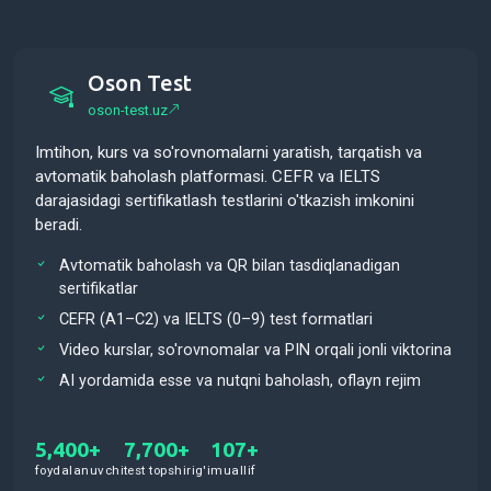
Oson Test
oson-test.uz
Imtihon, kurs va so'rovnomalarni yaratish, tarqatish va
avtomatik baholash platformasi. CEFR va IELTS
darajasidagi sertifikatlash testlarini o'tkazish imkonini
beradi.
Avtomatik baholash va QR bilan tasdiqlanadigan
sertifikatlar
CEFR (A1–C2) va IELTS (0–9) test formatlari
Video kurslar, so'rovnomalar va PIN orqali jonli viktorina
AI yordamida esse va nutqni baholash, oflayn rejim
5,400+
7,700+
107+
foydalanuvchi
test topshirig'i
muallif