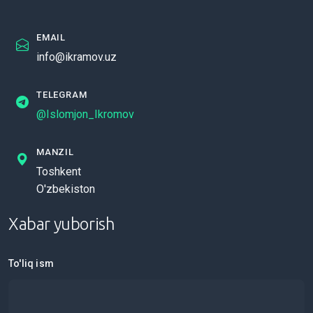
EMAIL
info@ikramov.uz
TELEGRAM
@Islomjon_Ikromov
MANZIL
Toshkent
O'zbekiston
Xabar yuborish
To'liq ism